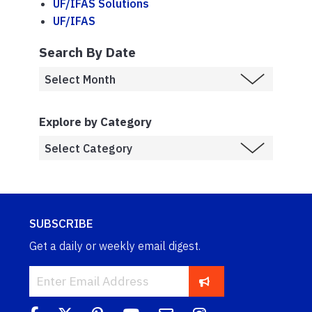
UF/IFAS Solutions
UF/IFAS
Search By Date
Explore by Category
SUBSCRIBE
Get a daily or weekly email digest.