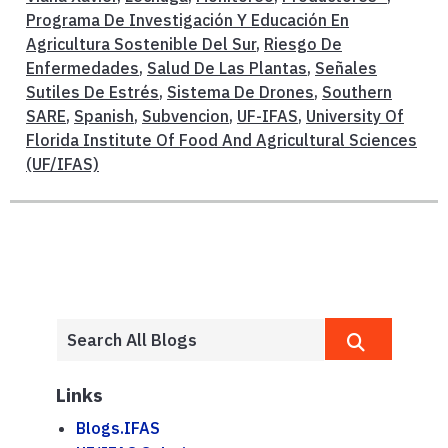
Programa De Investigación Y Educación En
Agricultura Sostenible Del Sur
,
Riesgo De
Enfermedades
,
Salud De Las Plantas
,
Señales
Sutiles De Estrés
,
Sistema De Drones
,
Southern
SARE
,
Spanish
,
Subvencion
,
UF-IFAS
,
University Of
Florida Institute Of Food And Agricultural Sciences
(UF/IFAS)
Links
Blogs.IFAS