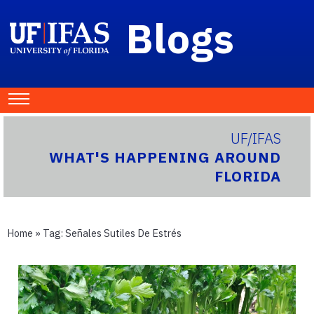
Blogs
UF/IFAS
WHAT'S HAPPENING AROUND
FLORIDA
Home
» Tag:
Señales Sutiles De Estrés