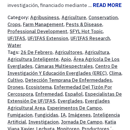
investigación, financiado mediante ...
READ MORE
Category:
Agribusiness
,
Agriculture
,
Conservation
,
Crops
,
Farm Management
,
Pests & Disease
,
Professional Development
,
SFYL Hot Topic
,
UF/IFAS
,
UF/IFAS Extension
,
UF/IFAS Research
,
Water
Tags:
26 De Febrero
,
Agricultores
,
Agricultura
,
Agricultura Inteligente
,
Apio
,
Área Agrícola De Los
Everglades
,
Cámaras Multiespectrales
,
Centro De
Investigación Y Educación Everglades (EREC)
,
Clima
,
Cultivo
,
Detección Temprana De Enfermedades
,
Drones
,
Ecosistema
,
Enfermedad Del Tizón Por
Cercospora
,
Enfremedad
,
Español
,
Especialistas De
Extensión De UF/IFAS
,
Everglades
,
Everglades
Agricultural Area
,
Experimentos De Campo
,
Fumigacion
,
Fungicidas
,
IA
,
Imágenes
,
Inteligencia
Artificial
,
Investigacion
,
Jornada De Campo
,
Katia
Viana Xavier
,
Lechuga
,
Monitoreo
,
Productores´
,