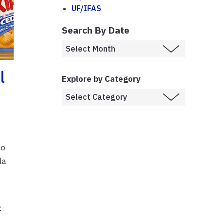
UF/IFAS
Search By Date
l
Explore by Category
to
la
e