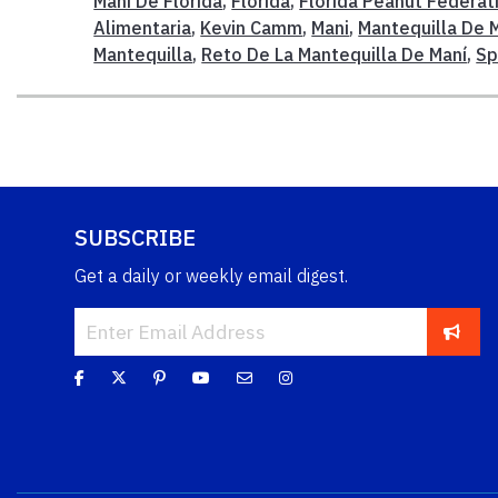
Maní De Florida
,
Florida
,
Florida Peanut Federat
Alimentaria
,
Kevin Camm
,
Mani
,
Mantequilla De 
Mantequilla
,
Reto De La Mantequilla De Maní
,
Sp
SUBSCRIBE
Get a daily or weekly email digest.