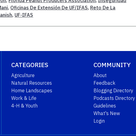
ion
,
Florida Peanut Producers Association
,
Inseguridad
Mani
,
Oficinas De Extensión De UF/IFAS
,
Reto De La
anish
,
UF-IFAS
CATEGORIES
COMMUNITY
Agriculture
About
Natural Resources
Feedback
Home Landscapes
Blogging Directory
Work & Life
Podcasts Directory
4-H & Youth
Guidelines
What's New
Login