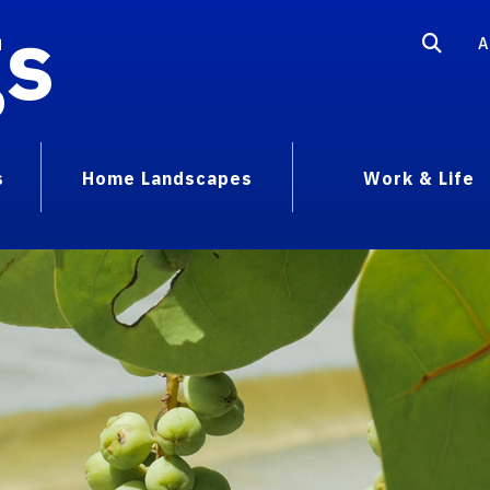
gs
A
s
Home Landscapes
Work & Life