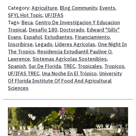
Category:
Agriculture
,
Blog Community
,
Events
,
SFYL Hot Topic
,
UF/IFAS
Tags:
Beca
,
Centro De Investigacion Y Educacion
Tropical
,
Desafío 180
,
Doctorado
,
Edward "Gilly"
Evans
,
Español
,
Estudiantes
,
Financiamiento
,
Inscribirse
,
Legado
,
Líderes Agrícolas
,
One Night In
The Tropics
,
Residencia Estudiantil Pauline O.
Lawrence
,
Sistemas Agrícolas Sostenibles
,
Spanish
,
Sur De Florida
,
TREC
,
Tropicales
,
Tropicos
,
UF/IFAS TREC
,
Una Noche En El Trópico
,
University
Of Florida Institute Of Food And Agricultural
Sciences