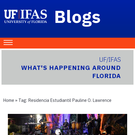
Blogs
UF/IFAS
WHAT'S HAPPENING AROUND
FLORIDA
Home
» Tag:
Residencia Estudiantil Pauline O. Lawrence