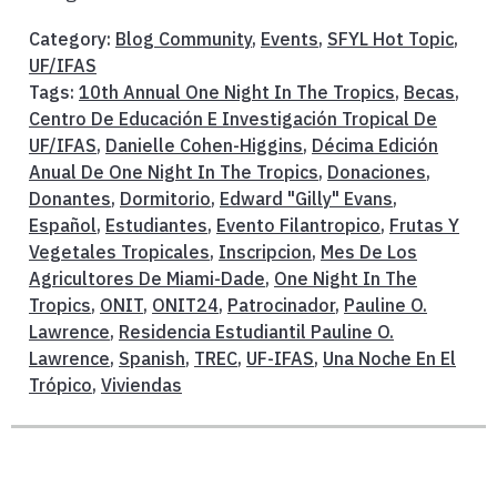
Category:
Blog Community
,
Events
,
SFYL Hot Topic
,
UF/IFAS
Tags:
10th Annual One Night In The Tropics
,
Becas
,
Centro De Educación E Investigación Tropical De
UF/IFAS
,
Danielle Cohen-Higgins
,
Décima Edición
Anual De One Night In The Tropics
,
Donaciones
,
Donantes
,
Dormitorio
,
Edward "Gilly" Evans
,
Español
,
Estudiantes
,
Evento Filantropico
,
Frutas Y
Vegetales Tropicales
,
Inscripcion
,
Mes De Los
Agricultores De Miami-Dade
,
One Night In The
Tropics
,
ONIT
,
ONIT24
,
Patrocinador
,
Pauline O.
Lawrence
,
Residencia Estudiantil Pauline O.
Lawrence
,
Spanish
,
TREC
,
UF-IFAS
,
Una Noche En El
Trópico
,
Viviendas