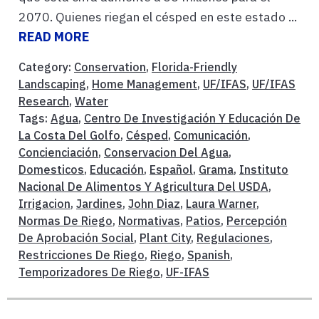
2070. Quienes riegan el césped en este estado ...
READ MORE
Category:
Conservation
,
Florida-Friendly
Landscaping
,
Home Management
,
UF/IFAS
,
UF/IFAS
Research
,
Water
Tags:
Agua
,
Centro De Investigación Y Educación De
La Costa Del Golfo
,
Césped
,
Comunicación
,
Concienciación
,
Conservacion Del Agua
,
Domesticos
,
Educación
,
Español
,
Grama
,
Instituto
Nacional De Alimentos Y Agricultura Del USDA
,
Irrigacion
,
Jardines
,
John Diaz
,
Laura Warner
,
Normas De Riego
,
Normativas
,
Patios
,
Percepción
De Aprobación Social
,
Plant City
,
Regulaciones
,
Restricciones De Riego
,
Riego
,
Spanish
,
Temporizadores De Riego
,
UF-IFAS