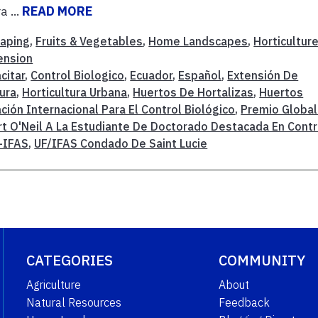
 ...
READ MORE
caping
,
Fruits & Vegetables
,
Home Landscapes
,
Horticultur
ension
citar
,
Control Biologico
,
Ecuador
,
Español
,
Extensión De
tura
,
Horticultura Urbana
,
Huertos De Hortalizas
,
Huertos
ción Internacional Para El Control Biológico
,
Premio Global
t O'Neil A La Estudiante De Doctorado Destacada En Contr
-IFAS
,
UF/IFAS Condado De Saint Lucie
CATEGORIES
COMMUNITY
Agriculture
About
Natural Resources
Feedback