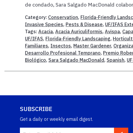
de condado, Sara Salgado MacDonald colabora
Category:
Conservation
,
Florida-Friendly Lands
Invasive Species
,
Pests & Disease
,
UF/IFAS Ext
Tags:
Acacia
,
Acacia Auriculiformis
,
Avispa
,
Capa
UF/IFAS
,
Florida-Friendly Landscaping
,
Horticul
Familiares
,
Insectos
,
Master Gardener
,
Organiza
Desarrollo Profesional Temprano
,
Premio Rober
Biológico
,
Sara Salgado MacDonald
,
Spanish
,
UF
SUBSCRIBE
Get a daily or weekly email digest.