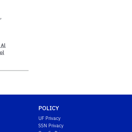
e
,
 Al
ol
POLICY
UF Privacy
SSN Privacy