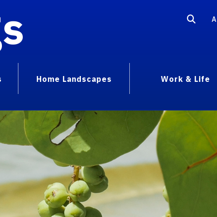
gs
A
s
Home Landscapes
Work & Life