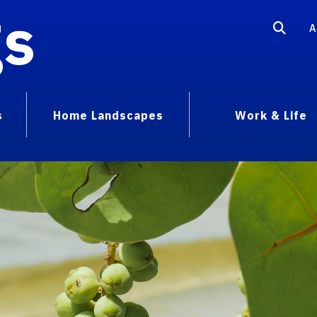
gs
A
s
Home Landscapes
Work & Life