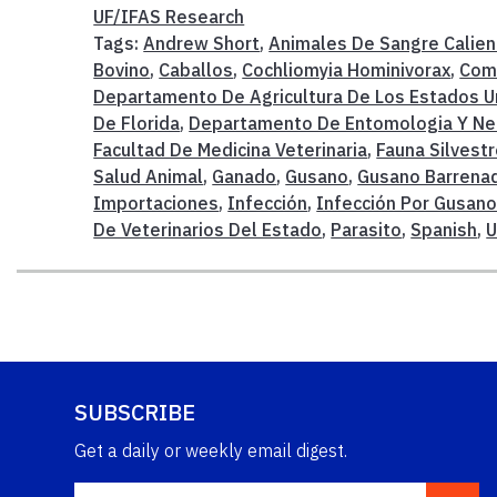
UF/IFAS Research
Tags:
Andrew Short
,
Animales De Sangre Calien
Bovino
,
Caballos
,
Cochliomyia Hominivorax
,
Comi
Departamento De Agricultura De Los Estados U
De Florida
,
Departamento De Entomologia Y Ne
Facultad De Medicina Veterinaria
,
Fauna Silvest
Salud Animal
,
Ganado
,
Gusano
,
Gusano Barrena
Importaciones
,
Infección
,
Infección Por Gusano
De Veterinarios Del Estado
,
Parasito
,
Spanish
,
SUBSCRIBE
Get a daily or weekly email digest.