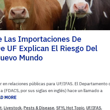
e Las Importaciones De
e UF Explican El Riesgo Del
Nuevo Mundo
or en relaciones públicas para UF/IFAS. El Departamento 
da (FDACS, por sus siglas en inglés) hace un llamado a
AD MORE
t
,
Livestock
,
Pests & Disease
,
SFYL Hot Topic
,
UF/IFAS
,