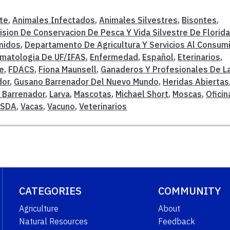
te
,
Animales Infectados
,
Animales Silvestres
,
Bisontes
,
sion De Conservacion De Pesca Y Vida Silvestre De Florid
nidos
,
Departamento De Agricultura Y Servicios Al Consum
matologia De UF/IFAS
,
Enfermedad
,
Español
,
Eterinarios
,
re
,
FDACS
,
Fiona Maunsell
,
Ganaderos Y Profesionales De L
dor
,
Gusano Barrenador Del Nuevo Mundo
,
Heridas Abiertas
 Barrenador
,
Larva
,
Mascotas
,
Michael Short
,
Moscas
,
Oficin
USDA
,
Vacas
,
Vacuno
,
Veterinarios
CATEGORIES
COMMUNITY
Agriculture
About
Natural Resources
Feedback