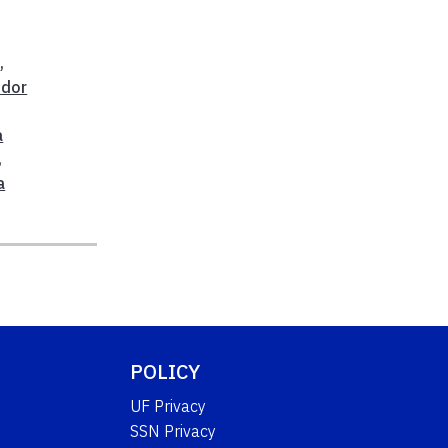
a
,
idor
a
,
a
POLICY
UF Privacy
SSN Privacy