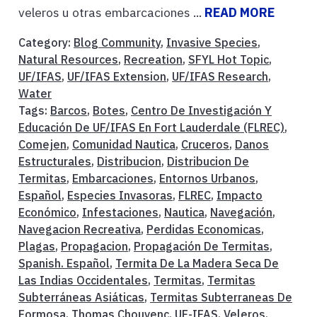
veleros u otras embarcaciones ...
READ MORE
Category:
Blog Community
,
Invasive Species
,
Natural Resources
,
Recreation
,
SFYL Hot Topic
,
UF/IFAS
,
UF/IFAS Extension
,
UF/IFAS Research
,
Water
Tags:
Barcos
,
Botes
,
Centro De Investigación Y
Educación De UF/IFAS En Fort Lauderdale (FLREC)
,
Comejen
,
Comunidad Nautica
,
Cruceros
,
Danos
Estructurales
,
Distribucion
,
Distribucion De
Termitas
,
Embarcaciones
,
Entornos Urbanos
,
Español
,
Especies Invasoras
,
FLREC
,
Impacto
Económico
,
Infestaciones
,
Nautica
,
Navegación
,
Navegacion Recreativa
,
Perdidas Economicas
,
Plagas
,
Propagacion
,
Propagación De Termitas
,
Spanish. Español
,
Termita De La Madera Seca De
Las Indias Occidentales
,
Termitas
,
Termitas
Subterráneas Asiáticas
,
Termitas Subterraneas De
Formosa
,
Thomas Chouvenc
,
UF-IFAS
,
Veleros
,