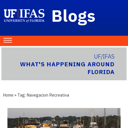
Blogs
UF/IFAS
WHAT'S HAPPENING AROUND
FLORIDA
Home
» Tag:
Navegacion Recreativa