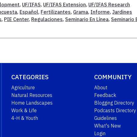
elopment
,
UF/IFAS
,
UF/IFAS Extension
,
UF/IFAS Research
ncuesta
,
Español
,
Fertilizantes
,
Grama
,
Informe
,
Jardines
s
,
PIE Center
,
Regulaciones
,
Seminario En Línea
,
Seminario 
CATEGORIES
COMMUNITY
Agriculture
About
Natural Resources
Feedback
Home Landscapes
Blogging Directory
Work & Life
Podcasts Directory
4-H & Youth
Guidelines
What's New
Login