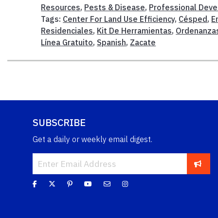
Resources
,
Pests & Disease
,
Professional Dev
Tags:
Center For Land Use Efficiency
,
Césped
,
E
Residenciales
,
Kit De Herramientas
,
Ordenanza
Línea Gratuito
,
Spanish
,
Zacate
SUBSCRIBE
Get a daily or weekly email digest.