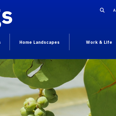
gs
A
s
Home Landscapes
Work & Life