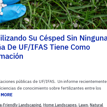
tilizando Su Césped Sin Ningun
ña De UF/IFAS Tiene Como
rmación
elaciones públicas de UF/IFAS. Un informe recientemente
ciencias de conocimiento sobre fertilizantes entre los
 MORE
da-Friendly Landscaping
,
Home Landscapes
,
Lawn
,
Natural