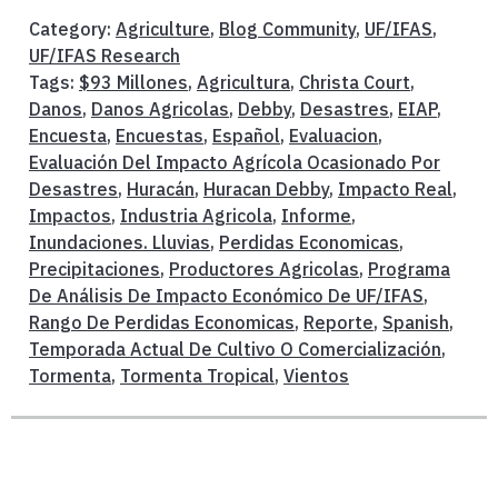
Category:
Agriculture
,
Blog Community
,
UF/IFAS
,
UF/IFAS Research
Tags:
$93 Millones
,
Agricultura
,
Christa Court
,
Danos
,
Danos Agricolas
,
Debby
,
Desastres
,
EIAP
,
Encuesta
,
Encuestas
,
Español
,
Evaluacion
,
Evaluación Del Impacto Agrícola Ocasionado Por
Desastres
,
Huracán
,
Huracan Debby
,
Impacto Real
,
Impactos
,
Industria Agricola
,
Informe
,
Inundaciones. Lluvias
,
Perdidas Economicas
,
Precipitaciones
,
Productores Agricolas
,
Programa
De Análisis De Impacto Económico De UF/IFAS
,
Rango De Perdidas Economicas
,
Reporte
,
Spanish
,
Temporada Actual De Cultivo O Comercialización
,
Tormenta
,
Tormenta Tropical
,
Vientos