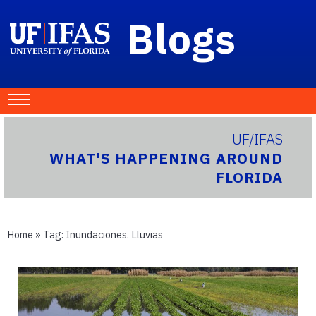
Blogs
UF/IFAS
WHAT'S HAPPENING AROUND
FLORIDA
Home
» Tag:
Inundaciones. Lluvias