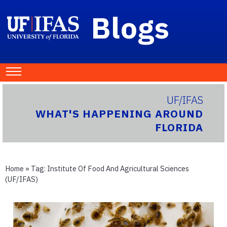
Blogs
UF/IFAS
WHAT'S HAPPENING AROUND
FLORIDA
Home
» Tag:
Institute Of Food And Agricultural Sciences
(UF/IFAS)