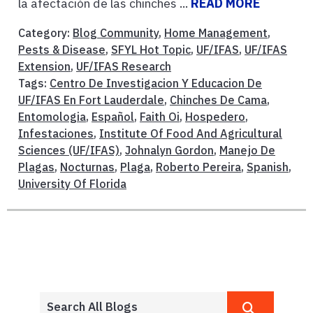
la afectación de las chinches ...
READ MORE
Category:
Blog Community
,
Home Management
,
Pests & Disease
,
SFYL Hot Topic
,
UF/IFAS
,
UF/IFAS
Extension
,
UF/IFAS Research
Tags:
Centro De Investigacion Y Educacion De
UF/IFAS En Fort Lauderdale
,
Chinches De Cama
,
Entomologia
,
Español
,
Faith Oi
,
Hospedero
,
Infestaciones
,
Institute Of Food And Agricultural
Sciences (UF/IFAS)
,
Johnalyn Gordon
,
Manejo De
Plagas
,
Nocturnas
,
Plaga
,
Roberto Pereira
,
Spanish
,
University Of Florida