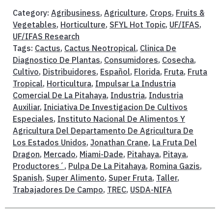
Category:
Agribusiness
,
Agriculture
,
Crops
,
Fruits &
Vegetables
,
Horticulture
,
SFYL Hot Topic
,
UF/IFAS
,
UF/IFAS Research
Tags:
Cactus
,
Cactus Neotropical
,
Clinica De
Diagnostico De Plantas
,
Consumidores
,
Cosecha
,
Cultivo
,
Distribuidores
,
Español
,
Florida
,
Fruta
,
Fruta
Tropical
,
Horticultura
,
Impulsar La Industria
Comercial De La Pitahaya
,
Industria
,
Industria
Auxiliar
,
Iniciativa De Investigacion De Cultivos
Especiales
,
Instituto Nacional De Alimentos Y
Agricultura Del Departamento De Agricultura De
Los Estados Unidos
,
Jonathan Crane
,
La Fruta Del
Dragon
,
Mercado
,
Miami-Dade
,
Pitahaya
,
Pitaya
,
Productores´
,
Pulpa De La Pitahaya
,
Romina Gazis
,
Spanish
,
Super Alimento
,
Super Fruta
,
Taller
,
Trabajadores De Campo
,
TREC
,
USDA-NIFA