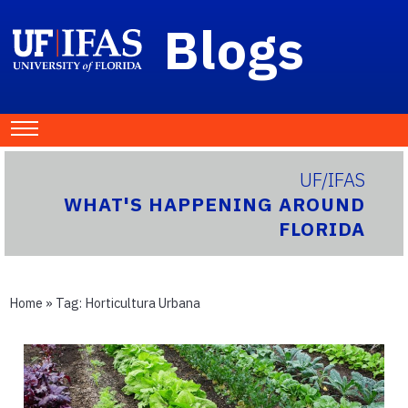
Blogs
UF/IFAS
WHAT'S HAPPENING AROUND
FLORIDA
Home
» Tag:
Horticultura Urbana