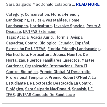
Sara Salgado MacDonald colabora ...
READ MORE
Category:
Conservation
,
Florida-Friendly
Landscaping
,
Fruits & Vegetables
,
Home
Landscapes
,
Horticulture
,
Invasive Species
,
Pests &
Disease
,
UF/IFAS Extension
Tags:
Acacia
,
Acacia Auriculiformis
,
Avispa
,
Capacitar
,
Control Biologico
,
Ecuador
,
Español
,
Extensión De UF/IFAS
,
Florida-Friendly Landscaping
,
Horticultura
,
Horticultura Urbana
,
Huertos De
Hortalizas
,
Huertos Familiares
,
Insectos
,
Master
Gardener
,
Organización Internacional Para El
Control Biológico
,
Premio Global Al Desarrollo
Profesional Temprano
,
Premio Robert O'Neil A La
Estudiante De Doctorado Destacada En Control
Biológico
,
Sara Salgado MacDonald
,
Spanish
,
UF-
IFAS
,
UF/IFAS Condado De Saint Lucie