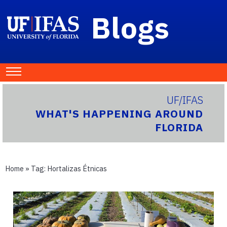
Blogs
UF/IFAS
WHAT'S HAPPENING AROUND
FLORIDA
Home
» Tag:
Hortalizas Étnicas