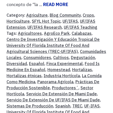
concepto de “la ...
READ MORE
Category:
Agriculture
,
Blog Community
,
Crops
,
Horticulture
,
SFYL Hot Topic
,
UF/IFAS
,
UF/IFAS
Extension
,
UF/IFAS Research
,
UF/IFAS Teaching
Tags:
Agricultores
,
AgroEco Park
,
Calabazas
,
Centro De Investigación Y Educación Tropical De
University Of Florida Institute Of Food And
Agricultural Sciences (TREC-UF/IFAS)
,
Comunidades
Locales
,
Consumidores
,
Cultivos
,
Degustación
,
Diversidad
,
Español
,
Finca Experimental
,
Food Is
Medicine En Español
,
Homestead
,
Hortalizas
,
Hortalizas étnicas
,
Industria Hortícola
,
La Comida
Como Medicina
,
Panorama Agrícola
,
Prácticas De
Producción Sostenible
,
Productores´
,
Sector
Hortícola
,
Servicio De Extensión De Miami Dade
,
Servicio De Extensión De UF/IFAS De Miami Dade
,
Sistemas De Producción
,
Spanish
,
TREC
,
UF-IFAS
,
University Of Florida Institute Of Food And