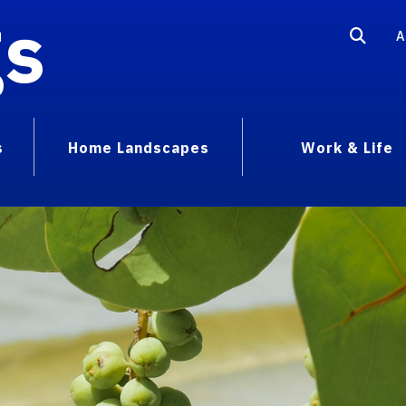
gs
A
s
Home Landscapes
Work & Life