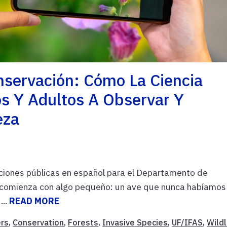
nservación: Cómo La Ciencia
s Y Adultos A Observar Y
eza
ciones públicas en español para el Departamento de
comienza con algo pequeño: un ave que nunca habíamos
...
READ MORE
rs
,
Conservation
,
Forests
,
Invasive Species
,
UF/IFAS
,
Wildl