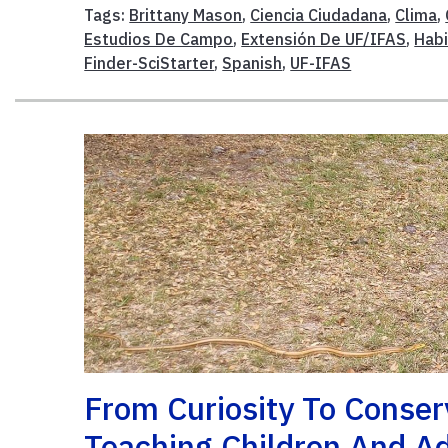
Tags:
Brittany Mason
,
Ciencia Ciudadana
,
Clima
,
Estudios De Campo
,
Extensión De UF/IFAS
,
Habi
Finder-SciStarter
,
Spanish
,
UF-IFAS
From Curiosity To Conser
Teaching Children And Ad