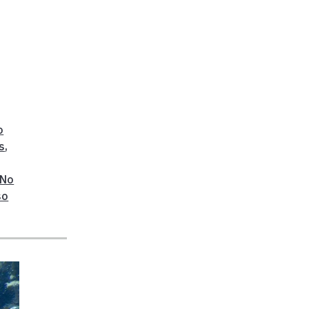
o
s
,
No
so