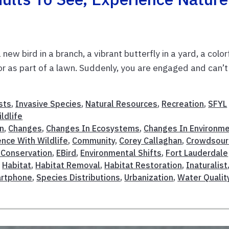
new bird in a branch, a vibrant butterfly in a yard, a color
or as part of a lawn. Suddenly, you are engaged and can’t
sts
,
Invasive Species
,
Natural Resources
,
Recreation
,
SFYL
ldlife
on
,
Changes
,
Changes In Ecosystems
,
Changes In Environm
nce With Wildlife
,
Community
,
Corey Callaghan
,
Crowdsour
 Conservation
,
EBird
,
Environmental Shifts
,
Fort Lauderdale
,
Habitat
,
Habitat Removal
,
Habitat Restoration
,
Inaturalist
rtphone
,
Species Distributions
,
Urbanization
,
Water Qualit