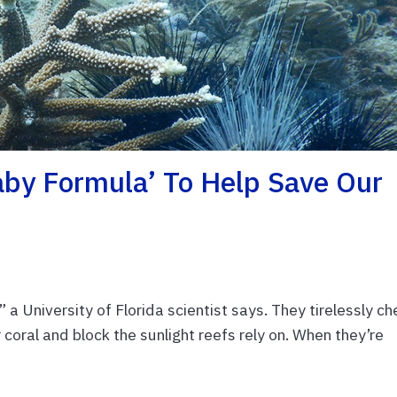
aby Formula’ To Help Save Our
 a University of Florida scientist says. They tirelessly c
oral and block the sunlight reefs rely on. When they’re