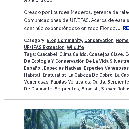
Creado por Lourdes Mederos, gerente de rela
Comunicaciones de UF/IFAS. Acerca de esta se
continúa expandiéndose en toda Florida, ...
R
Category:
Blog Community
,
Conservation
,
Home
UF/IFAS Extension
,
Wildlife
Tags:
Cascabel
,
Clima Cálido
,
Consejos Clave
,
C
De Ecología Y Conservación De La Vida Silvestr
Español
,
Especies Nativas
,
Especies Venenosa
Habitat
,
Inaturalist
,
La Cabeza De Cobre
,
La Ca
Venenosas
,
Pupilas Verticales
,
Quilla
,
Serpient
De Diamante
,
Serpientes
,
Spanish
,
Steven John