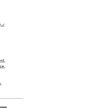
ful
ent
,
ce
,
,
y
,