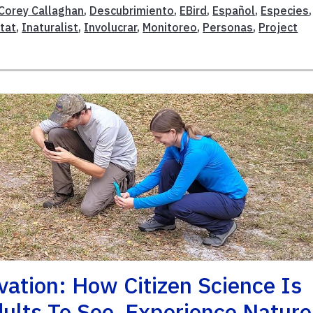
Corey Callaghan
,
Descubrimiento
,
EBird
,
Español
,
Especies
,
tat
,
Inaturalist
,
Involucrar
,
Monitoreo
,
Personas
,
Project
vation: How Citizen Science Is
ults To See, Experience Nature