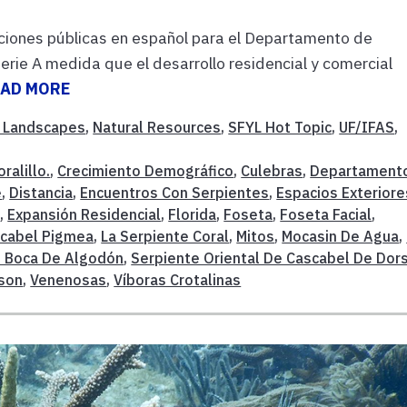
ciones públicas en español para el Departamento de
rie A medida que el desarrollo residencial y comercial
EAD MORE
 Landscapes
,
Natural Resources
,
SFYL Hot Topic
,
UF/IFAS
,
oralillo.
,
Crecimiento Demográfico
,
Culebras
,
Departament
e
,
Distancia
,
Encuentros Con Serpientes
,
Espacios Exteriore
s
,
Expansión Residencial
,
Florida
,
Foseta
,
Foseta Facial
,
scabel Pigmea
,
La Serpiente Coral
,
Mitos
,
Mocasin De Agua
,
e Boca De Algodón
,
Serpiente Oriental De Cascabel De Dor
son
,
Venenosas
,
Víboras Crotalinas