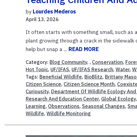
by
Lourdes Mederos
April 13, 2026
It often starts with something small, such as a 
plant growing through a crack in the sidewalk 
help but snap a ...
READ MORE
Category:
Blog Community
, ,
Conservation
,
Fore
Hot Topic
,
UF/IFAS
,
UF/IFAS Research
,
Water
,
Wi
Tags:
Beneficial Wildlife
,
BioBlitz
,
Brittany Mas
Citizen Science
,
Citizen Science Month
,
Coexiste
Curiousity
,
Department Of Wildlife Ecology And
Research And Education Center
,
Global Ecology
Learning
,
Observations
,
Seasonal Changes
,
Sma
Wildlife
,
Wildlife Monitoring