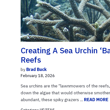
Creating A Sea Urchin ‘b
Reefs
by
Brad Buck
February 18, 2026
Sea urchins are the “lawnmowers of the reefs,”
down the algae that would otherwise smother c
abundant, these spiky grazers ...
READ MORE
Category:
UF/IFAS