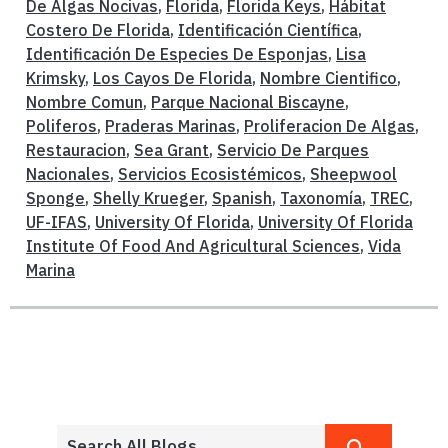
De Algas Nocivas
,
Florida
,
Florida Keys
,
Hábitat
Costero De Florida
,
Identificación Científica
,
Identificación De Especies De Esponjas
,
Lisa
Krimsky
,
Los Cayos De Florida
,
Nombre Cientifico
,
Nombre Comun
,
Parque Nacional Biscayne
,
Poliferos
,
Praderas Marinas
,
Proliferacion De Algas
,
Restauracion
,
Sea Grant
,
Servicio De Parques
Nacionales
,
Servicios Ecosistémicos
,
Sheepwool
Sponge
,
Shelly Krueger
,
Spanish
,
Taxonomía
,
TREC
,
UF-IFAS
,
University Of Florida
,
University Of Florida
Institute Of Food And Agricultural Sciences
,
Vida
Marina