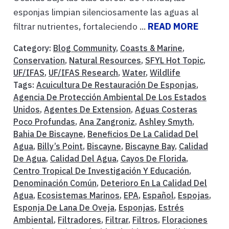
esponjas limpian silenciosamente las aguas al
filtrar nutrientes, fortaleciendo ...
READ MORE
Category:
Blog Community
,
Coasts & Marine
,
Conservation
,
Natural Resources
,
SFYL Hot Topic
,
UF/IFAS
,
UF/IFAS Research
,
Water
,
Wildlife
Tags:
Acuicultura De Restauración De Esponjas
,
Agencia De Protección Ambiental De Los Estados
Unidos
,
Agentes De Extension
,
Aguas Costeras
Poco Profundas
,
Ana Zangroniz
,
Ashley Smyth
,
Bahia De Biscayne
,
Beneficios De La Calidad Del
Agua
,
Billy’s Point
,
Biscayne
,
Biscayne Bay
,
Calidad
De Agua
,
Calidad Del Agua
,
Cayos De Florida
,
Centro Tropical De Investigación Y Educación
,
Denominación Común
,
Deterioro En La Calidad Del
Agua
,
Ecosistemas Marinos
,
EPA
,
Español
,
Espojas
,
Esponja De Lana De Oveja
,
Esponjas
,
Estrés
Ambiental
,
Filtradores
,
Filtrar
,
Filtros
,
Floraciones