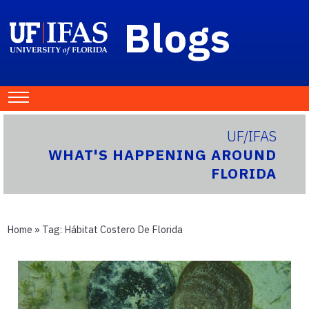
Blogs
UF/IFAS
WHAT'S HAPPENING AROUND
FLORIDA
Home
» Tag:
Hábitat Costero De Florida