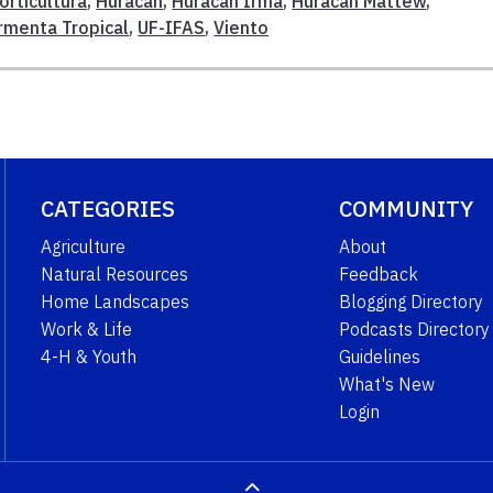
orticultura
,
Huracán
,
Huracán Irma
,
Huracan Mattew
,
rmenta Tropical
,
UF-IFAS
,
Viento
CATEGORIES
COMMUNITY
Agriculture
About
Natural Resources
Feedback
Home Landscapes
Blogging Directory
Work & Life
Podcasts Directory
4-H & Youth
Guidelines
What's New
Login