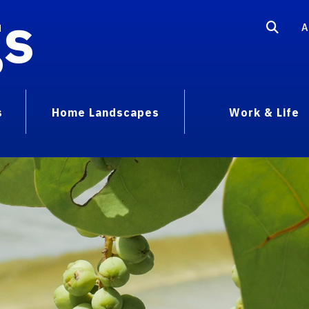
gs
A
s
Home Landscapes
Work & Life