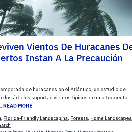
eviven Vientos De Huracanes D
pertos Instan A La Precaución
temporada de huracanes en el Atlántico, un estudio de
de los árboles soportan vientos típicos de una tormenta
..
READ MORE
n
,
Florida-Friendly Landscaping
,
Forests
,
Home Landscapes
earch