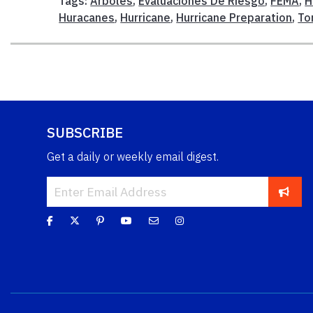
Tags:
Arboles
,
Evaluaciones De Riesgo
,
FEMA
,
H
Huracanes
,
Hurricane
,
Hurricane Preparation
,
To
SUBSCRIBE
Get a daily or weekly email digest.