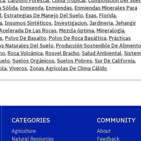
ica
,
Carbono Forestal
,
Clima Tropical
,
Composición Del Suel
 Sólida
,
Enmienda
,
Enmiendas
,
Enmiendas Minerales Para
l
,
Estrategias De Manejo Del Suelo
,
Exas
,
Florida
,
a
,
Insumos Sintéticos
,
Investigacion
,
Jardineria
,
Jehangir
Acelerada De Las Rocas
,
Mezcla óptima
,
Mineralogía
,
s
,
Polvo De Basalto
,
Polvo De Roca Basáltica
,
Prácticas
s Naturales Del Suelo
,
Producción Sostenible De Aliment
no
,
Roca Volcánica
,
Rosvel Bracho
,
Salud Ambiental
,
Siste
uelo
,
Suelos Orgánicos
,
Suelos Pobres
,
Sur De California
,
ola
,
Viveros
,
Zonas Agrícolas De Clima Cálido
CATEGORIES
COMMUNITY
Agriculture
About
Natural Resources
Feedback