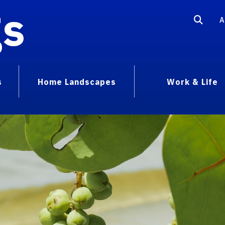
gs
A
s
Home Landscapes
Work & Life