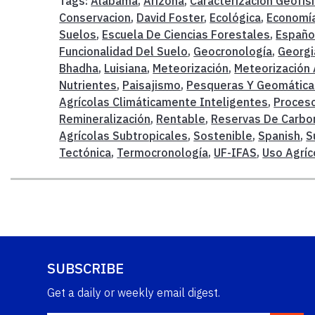
Tags:
Alabama
,
Arizona
,
Caracterización Geofís
Conservacion
,
David Foster
,
Ecológica
,
Economía
Suelos
,
Escuela De Ciencias Forestales
,
Españo
Funcionalidad Del Suelo
,
Geocronología
,
Georgi
Bhadha
,
Luisiana
,
Meteorización
,
Meteorización 
Nutrientes
,
Paisajismo
,
Pesqueras Y Geomática
Agrícolas Climáticamente Inteligentes
,
Proceso
Remineralización
,
Rentable
,
Reservas De Carbo
Agrícolas Subtropicales
,
Sostenible
,
Spanish
,
S
Tectónica
,
Termocronología
,
UF-IFAS
,
Uso Agríc
SUBSCRIBE
Get a daily or weekly email digest.