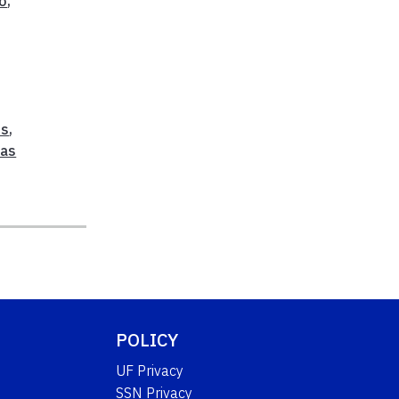
o
,
os
,
mas
POLICY
UF Privacy
SSN Privacy