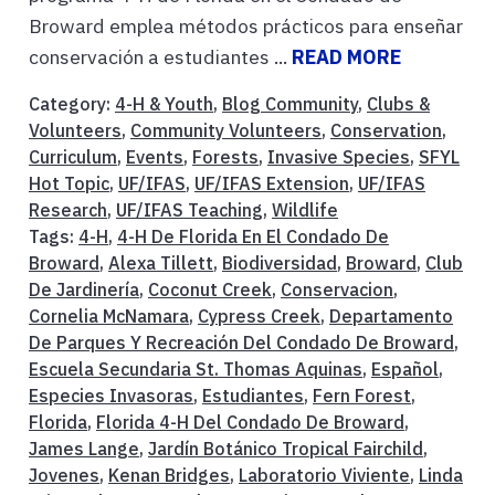
Broward emplea métodos prácticos para enseñar
conservación a estudiantes ...
READ MORE
Category:
4-H & Youth
,
Blog Community
,
Clubs &
Volunteers
,
Community Volunteers
,
Conservation
,
Curriculum
,
Events
,
Forests
,
Invasive Species
,
SFYL
Hot Topic
,
UF/IFAS
,
UF/IFAS Extension
,
UF/IFAS
Research
,
UF/IFAS Teaching
,
Wildlife
Tags:
4-H
,
4-H De Florida En El Condado De
Broward
,
Alexa Tillett
,
Biodiversidad
,
Broward
,
Club
De Jardinería
,
Coconut Creek
,
Conservacion
,
Cornelia McNamara
,
Cypress Creek
,
Departamento
De Parques Y Recreación Del Condado De Broward
,
Escuela Secundaria St. Thomas Aquinas
,
Español
,
Especies Invasoras
,
Estudiantes
,
Fern Forest
,
Florida
,
Florida 4-H Del Condado De Broward
,
James Lange
,
Jardín Botánico Tropical Fairchild
,
Jovenes
,
Kenan Bridges
,
Laboratorio Viviente
,
Linda