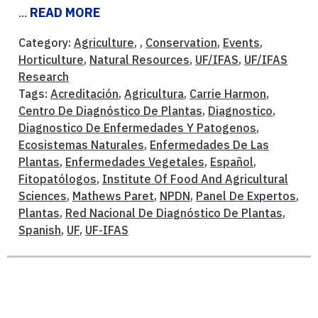
...
READ MORE
Category:
Agriculture
, ,
Conservation
,
Events
,
Horticulture
,
Natural Resources
,
UF/IFAS
,
UF/IFAS
Research
Tags:
Acreditación
,
Agricultura
,
Carrie Harmon
,
Centro De Diagnóstico De Plantas
,
Diagnostico
,
Diagnostico De Enfermedades Y Patogenos
,
Ecosistemas Naturales
,
Enfermedades De Las
Plantas
,
Enfermedades Vegetales
,
Español
,
Fitopatólogos
,
Institute Of Food And Agricultural
Sciences
,
Mathews Paret
,
NPDN
,
Panel De Expertos
,
Plantas
,
Red Nacional De Diagnóstico De Plantas
,
Spanish
,
UF
,
UF-IFAS