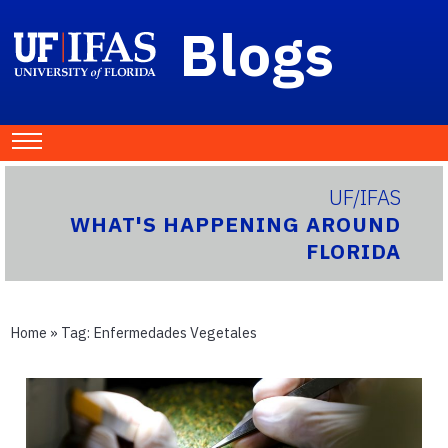
Blogs
UF/IFAS
WHAT'S HAPPENING AROUND
FLORIDA
Home
» Tag:
Enfermedades Vegetales