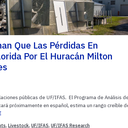
an Que Las Pérdidas En
lorida Por El Huracán Milton
es
laciones públicas de UF/IFAS. El Programa de Análisis de
ará próximamente en español, estima un rango creíble d
E
nts
,
Livestock
,
UF/IFAS
,
UF/IFAS Research