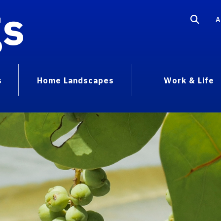
gs
A
s
Home Landscapes
Work & Life