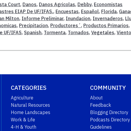
ista Court
,
Danos
,
Danos Agricolas
,
Debby
,
Economistas
astres EIAP De UF/IFAS.
,
Encuestas
,
Español
,
Florida
,
Gana
an Milton
,
Informe Preliminar
,
Inundacion
,
Invernaderos
,
Ll
nomicas
,
Precipitacion
,
Productores´
,
Productos Primarios
,
e UF/IFAS
,
Spanish
,
Tormenta
,
Tornados
,
Vegetales
,
Vient
CATEGORIES
COMMUNITY
Agriculture
About
Natural Resources
Feedback
Home Landscapes
Blogging Directory
Work & Life
Podcasts Directory
4-H & Youth
Guidelines