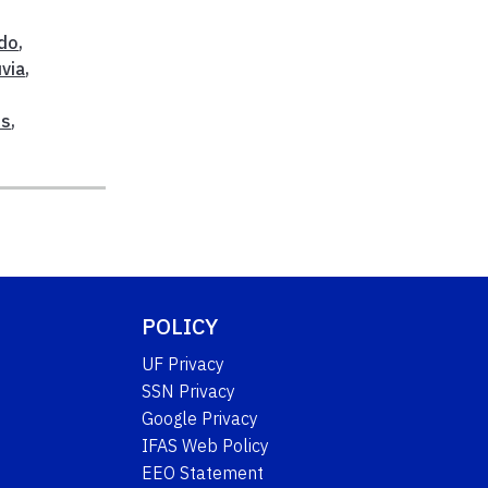
do
,
uvia
,
os
,
POLICY
UF Privacy
SSN Privacy
Google Privacy
IFAS Web Policy
EEO Statement