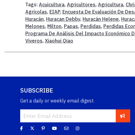
Tags:
Acuicultura
,
Agricultores
,
Agricultura
,
Chr
Agrícolas
,
EIAP
,
Encuesta De Evaluación De Des
Huracán
,
Huracan Debby
,
Huracán Helene
,
Hurac
Melones
,
Milton
,
Papas
,
Perdidas
,
Perdidas Eco
Programa De Análisis Del Impacto Económico D
Viveros
,
Xiaohui Qiao
SUBSCRIBE
Get a daily or weekly email digest.