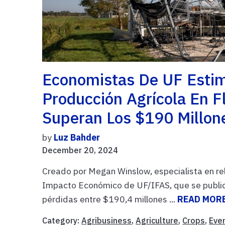
Economistas De UF Estim
Producción Agrícola En F
Superan Los $190 Millon
by
Luz Bahder
December 20, 2024
Creado por Megan Winslow, especialista en re
Impacto Económico de UF/IFAS, que se public
pérdidas entre $190,4 millones ...
READ MOR
Category:
Agribusiness
,
Agriculture
,
Crops
,
Eve