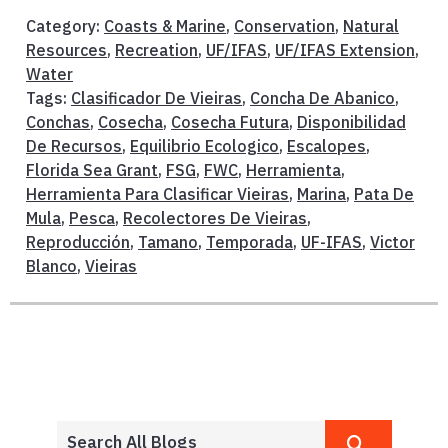
Category:
Coasts & Marine
,
Conservation
,
Natural
Resources
,
Recreation
,
UF/IFAS
,
UF/IFAS Extension
,
Water
Tags:
Clasificador De Vieiras
,
Concha De Abanico
,
Conchas
,
Cosecha
,
Cosecha Futura
,
Disponibilidad
De Recursos
,
Equilibrio Ecologico
,
Escalopes
,
Florida Sea Grant
,
FSG
,
FWC
,
Herramienta
,
Herramienta Para Clasificar Vieiras
,
Marina
,
Pata De
Mula
,
Pesca
,
Recolectores De Vieiras
,
Reproducción
,
Tamano
,
Temporada
,
UF-IFAS
,
Victor
Blanco
,
Vieiras