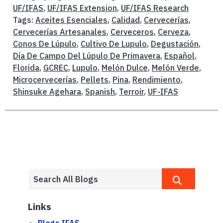
UF/IFAS
,
UF/IFAS Extension
,
UF/IFAS Research
Tags:
Aceites Esenciales
,
Calidad
,
Cervecerías
,
Cervecerías Artesanales
,
Cerveceros
,
Cerveza
,
Conos De Lúpulo
,
Cultivo De Lupulo
,
Degustación
,
Día De Campo Del Lúpulo De Primavera
,
Español
,
Florida
,
GCREC
,
Lupulo
,
Melón Dulce
,
Melón Verde
,
Microcervecerías
,
Pellets
,
Pina
,
Rendimiento
,
Shinsuke Agehara
,
Spanish
,
Terroir
,
UF-IFAS
Links