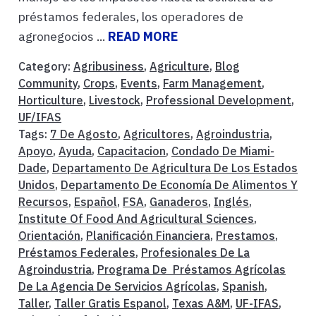
préstamos federales, los operadores de
agronegocios ...
READ MORE
Category:
Agribusiness
,
Agriculture
,
Blog
Community
,
Crops
,
Events
,
Farm Management
,
Horticulture
,
Livestock
,
Professional Development
,
UF/IFAS
Tags:
7 De Agosto
,
Agricultores
,
Agroindustria
,
Apoyo
,
Ayuda
,
Capacitacion
,
Condado De Miami-
Dade
,
Departamento De Agricultura De Los Estados
Unidos
,
Departamento De Economía De Alimentos Y
Recursos
,
Español
,
FSA
,
Ganaderos
,
Inglés
,
Institute Of Food And Agricultural Sciences
,
Orientación
,
Planificación Financiera
,
Prestamos
,
Préstamos Federales
,
Profesionales De La
Agroindustria
,
Programa De Préstamos Agrícolas
De La Agencia De Servicios Agrícolas
,
Spanish
,
Taller
,
Taller Gratis Espanol
,
Texas A&M
,
UF-IFAS
,