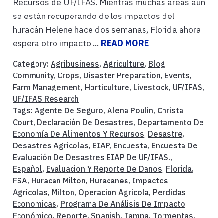
Recursos de UF/IFAS. Mientras muchas áreas aún
se están recuperando de los impactos del
huracán Helene hace dos semanas, Florida ahora
espera otro impacto ...
READ MORE
Category:
Agribusiness
,
Agriculture
,
Blog
Community
,
Crops
,
Disaster Preparation
,
Events
,
Farm Management
,
Horticulture
,
Livestock
,
UF/IFAS
,
UF/IFAS Research
Tags:
Agente De Seguro
,
Alena Poulin
,
Christa
Court
,
Declaración De Desastres
,
Departamento De
Economía De Alimentos Y Recursos
,
Desastre
,
Desastres Agricolas
,
EIAP
,
Encuesta
,
Encuesta De
Evaluación De Desastres EIAP De UF/IFAS.
,
Español
,
Evaluacion Y Reporte De Danos
,
Florida
,
FSA
,
Huracan Milton
,
Huracanes
,
Impactos
Agricolas
,
Milton
,
Operacion Agricola
,
Perdidas
Economicas
,
Programa De Análisis De Impacto
Económico
,
Reporte
,
Spanish
,
Tampa
,
Tormentas
,