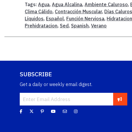
Tags:
Agua
,
Agua Alcalina
,
Ambiente Caluroso
,
Clima Cálido
,
Contracción Muscular
,
Días Caluro
Líquidos
,
Español
,
Función Nerviosa
,
Hidratacio
Prehidratacion
,
Sed
,
Spanish
,
Verano
SUBSCRIBE
Get a daily or weekly email digest.