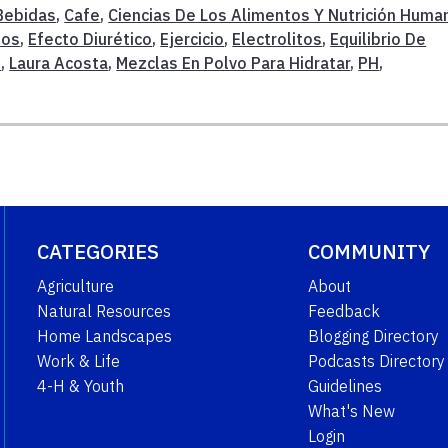
Bebidas
,
Cafe
,
Ciencias De Los Alimentos Y Nutrición Huma
sos
,
Efecto Diurético
,
Ejercicio
,
Electrolitos
,
Equilibrio De
n
,
Laura Acosta
,
Mezclas En Polvo Para Hidratar
,
PH
,
CATEGORIES
COMMUNITY
Agriculture
About
Natural Resources
Feedback
Home Landscapes
Blogging Directory
Work & Life
Podcasts Directory
4-H & Youth
Guidelines
What's New
Login