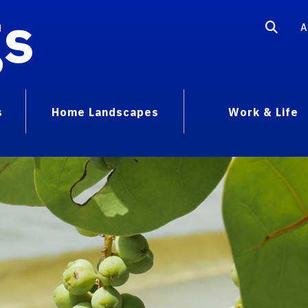
gs
A
s
Home Landscapes
Work & Life