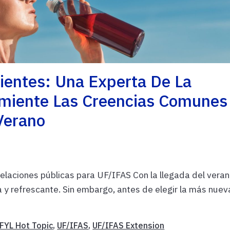
lientes: Una Experta De La
esmiente Las Creencias Comunes
Verano
relaciones públicas para UF/IFAS Con la llegada del veran
ía y refrescante. Sin embargo, antes de elegir la más nuev
FYL Hot Topic
,
UF/IFAS
,
UF/IFAS Extension