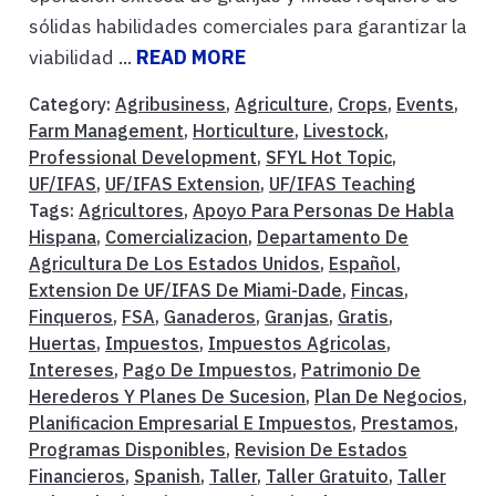
sólidas habilidades comerciales para garantizar la
viabilidad ...
READ MORE
Category:
Agribusiness
,
Agriculture
,
Crops
,
Events
,
Farm Management
,
Horticulture
,
Livestock
,
Professional Development
,
SFYL Hot Topic
,
UF/IFAS
,
UF/IFAS Extension
,
UF/IFAS Teaching
Tags:
Agricultores
,
Apoyo Para Personas De Habla
Hispana
,
Comercializacion
,
Departamento De
Agricultura De Los Estados Unidos
,
Español
,
Extension De UF/IFAS De Miami-Dade
,
Fincas
,
Finqueros
,
FSA
,
Ganaderos
,
Granjas
,
Gratis
,
Huertas
,
Impuestos
,
Impuestos Agricolas
,
Intereses
,
Pago De Impuestos
,
Patrimonio De
Herederos Y Planes De Sucesion
,
Plan De Negocios
,
Planificacion Empresarial E Impuestos
,
Prestamos
,
Programas Disponibles
,
Revision De Estados
Financieros
,
Spanish
,
Taller
,
Taller Gratuito
,
Taller