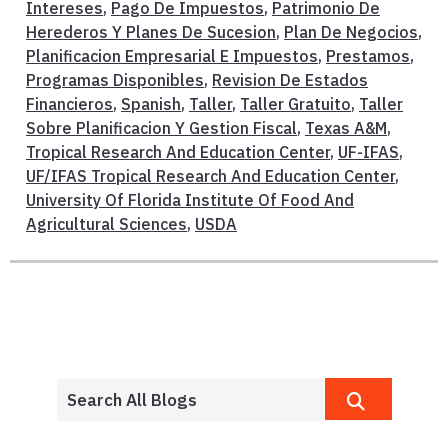
Intereses
,
Pago De Impuestos
,
Patrimonio De
Herederos Y Planes De Sucesion
,
Plan De Negocios
,
Planificacion Empresarial E Impuestos
,
Prestamos
,
Programas Disponibles
,
Revision De Estados
Financieros
,
Spanish
,
Taller
,
Taller Gratuito
,
Taller
Sobre Planificacion Y Gestion Fiscal
,
Texas A&M
,
Tropical Research And Education Center
,
UF-IFAS
,
UF/IFAS Tropical Research And Education Center
,
University Of Florida Institute Of Food And
Agricultural Sciences
,
USDA