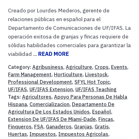
Creado por Lourdes Mederos, gerente de
relaciones públicas en español para el
Departamento de Comunicaciones de UF/IFAS. La
operación exitosa de granjas y fincas requiere de
sólidas habilidades comerciales para garantizar la
viabilidad ...
READ MORE
Category:
Agribusiness
,
Agriculture
,
Crops
,
Events
,
Farm Management
,
Horticulture
,
Livestock
,
Professional Development
,
SFYL Hot Topic
,
UF/IFAS
,
UF/IFAS Extension
,
UF/IFAS Teaching
Tags:
Agricultores
,
Apoyo Para Personas De Habla
Hispana
,
Comercializacion
,
Departamento De
Agricultura De Los Estados Unidos
,
Español
,
Extension De UF/IFAS De Miami-Dade
,
Fincas
,
Finqueros
,
FSA
,
Ganaderos
,
Granjas
,
Gratis
,
Huertas
,
Impuestos
,
Impuestos Agricolas
,