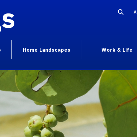
gs
A
s
Home Landscapes
Work & Life