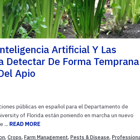
eligencia Artificial Y Las
a Detectar De Forma Temprana
Del Apio
ciones públicas en español para el Departamento de
iversity of Florida están poniendo en marcha un nuevo
 ...
READ MORE
on
,
Crops
,
Farm Management
,
Pests & Disease
,
Profession