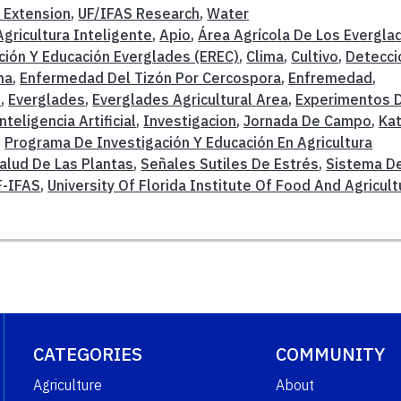
 Extension
,
UF/IFAS Research
,
Water
Agricultura Inteligente
,
Apio
,
Área Agrícola De Los Evergla
ción Y Educación Everglades (EREC)
,
Clima
,
Cultivo
,
Detecci
ma
,
Enfermedad Del Tizón Por Cercospora
,
Enfremedad
,
S
,
Everglades
,
Everglades Agricultural Area
,
Experimentos 
nteligencia Artificial
,
Investigacion
,
Jornada De Campo
,
Kat
,
Programa De Investigación Y Educación En Agricultura
alud De Las Plantas
,
Señales Sutiles De Estrés
,
Sistema D
F-IFAS
,
University Of Florida Institute Of Food And Agricult
CATEGORIES
COMMUNITY
Agriculture
About