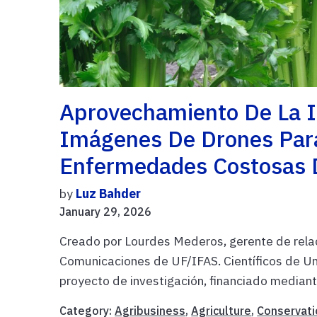
Aprovechamiento De La Int
Imágenes De Drones Par
Enfermedades Costosas 
by
Luz Bahder
January 29, 2026
Creado por Lourdes Mederos, gerente de rela
Comunicaciones de UF/IFAS. Científicos de Un
proyecto de investigación, financiado mediante
Category:
Agribusiness
,
Agriculture
,
Conservati