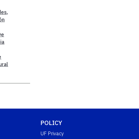
des
,
ón
De
ia
e
ural
POLICY
UF Privacy