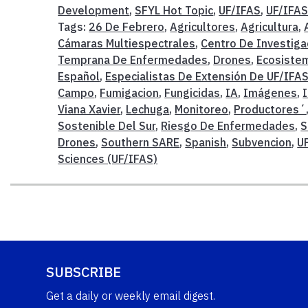
Development
,
SFYL Hot Topic
,
UF/IFAS
,
UF/IFAS
Tags:
26 De Febrero
,
Agricultores
,
Agricultura
,
Cámaras Multiespectrales
,
Centro De Investiga
Temprana De Enfermedades
,
Drones
,
Ecosiste
Español
,
Especialistas De Extensión De UF/IFA
Campo
,
Fumigacion
,
Fungicidas
,
IA
,
Imágenes
,
I
Viana Xavier
,
Lechuga
,
Monitoreo
,
Productores´
Sostenible Del Sur
,
Riesgo De Enfermedades
,
S
Drones
,
Southern SARE
,
Spanish
,
Subvencion
,
U
Sciences (UF/IFAS)
SUBSCRIBE
Get a daily or weekly email digest.