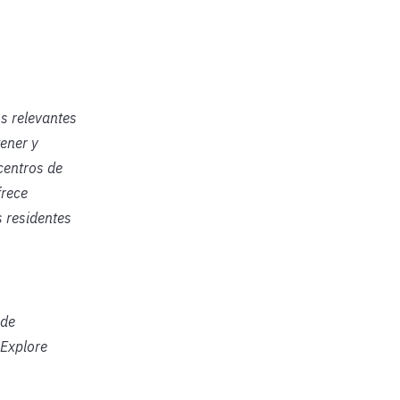
os relevantes
ener y
centros de
frece
s residentes
sde
 Explore