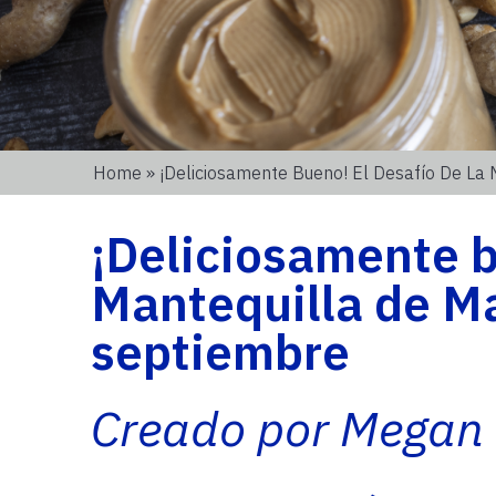
Home
» ¡Deliciosamente Bueno! El Desafío De La
¡Deliciosamente b
Mantequilla de Ma
septiembre
Creado por Megan 