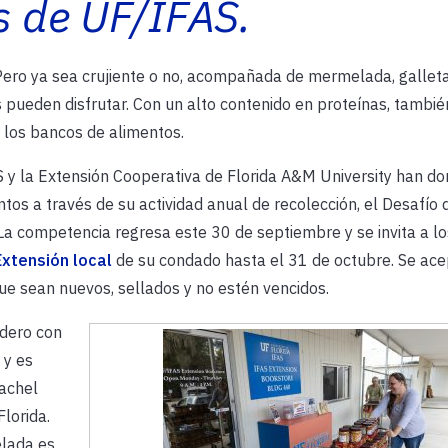
s de UF/IFAS.
 Pero ya sea crujiente o no, acompañada de mermelada, galleta
 pueden disfrutar. Con un alto contenido en proteínas, tambié
 los bancos de alimentos.
S y la Extensión Cooperativa de Florida A&M University han d
os a través de su actividad anual de recolección, el Desafío 
 La competencia regresa este 30 de septiembre y se invita a lo
Extensión local
de su condado hasta el 31 de octubre. Se ac
ue sean nuevos, sellados y no estén vencidos.
edero con
 y es
achel
lorida.
lada es