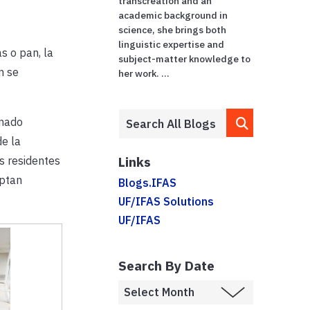
transcreation and an
academic background in
science, she brings both
linguistic expertise and
s o pan, la
subject-matter knowledge to
n se
her work. ...
onado
de la
Links
s residentes
eptan
Blogs.IFAS
UF/IFAS Solutions
UF/IFAS
Search By Date