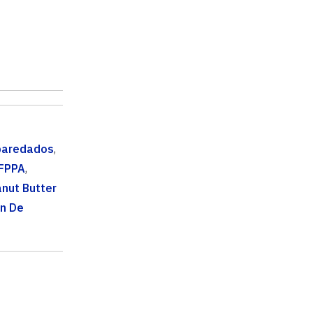
aredados
,
FPPA
,
nut Butter
ón De