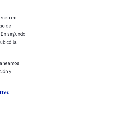
ienen en
cio de
. En segundo
ubicó la
Planeamos
ción y
tter.