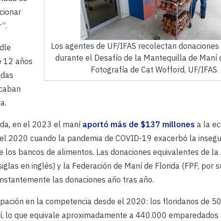
cionar
”.
Los agentes de UF/IFAS recolectan donaciones 
dle
durante el Desafío de la Mantequilla de Maní 
e 12 años
Fotografía de Cat Wofford, UF/IFAS.
adas
scaban
a.
rida, en el 2023 el maní
aportó más de $137 millones
a la e
en el 2020 cuando la pandemia de COVID-19 exacerbó la insegu
 los bancos de alimentos. Las donaciones equivalentes de la 
glas en inglés) y la Federación de Maní de Florida (FPF, por s
nstantemente las donaciones año tras año.
cipación en la competencia desde el 2020: los floridanos de 
ní, lo que equivale aproximadamente a 440.000 emparedados