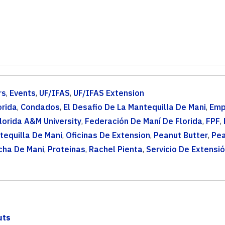
rs
,
Events
,
UF/IFAS
,
UF/IFAS Extension
orida
,
Condados
,
El Desafio De La Mantequilla De Mani
,
Emp
lorida A&M University
,
Federación De Maní De Florida
,
FPF
,
tequilla De Mani
,
Oficinas De Extension
,
Peanut Butter
,
Pea
cha De Mani
,
Proteinas
,
Rachel Pienta
,
Servicio De Extensi
uts