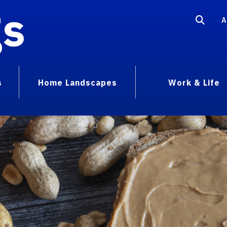
gs
A
s
Home Landscapes
Work & Life