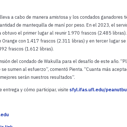
e lleva a cabo de manera amistosa y los condados ganadores t
ntidad de mantequilla de maní por peso. En el 2023, el servi
obtuvo el primer lugar al reunir 1.970 frascos (2.485 libras)
e Orange con 1.417 frascos (2.311 libras) y en tercer lugar se 
92 frascos (1.612 libras).
tensión del condado de Wakulla para el desafío de este año. “
ue se sumen al esfuerzo”, comentó Pienta. “Cuanta más acepta
mejores serán nuestros resultados”.
 entrega y cómo participar, visite
sfyl.ifas.ufl.edu/peanutbu
.edu
s link.